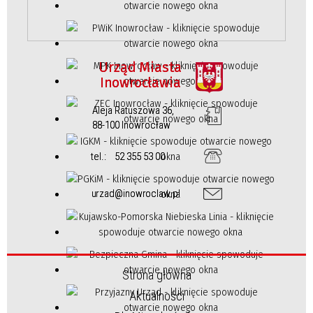
Urząd Miasta
Inowrocławia
Aleja Ratuszowa 36,
88-100 Inowrocław
tel.:
52 355 53 00
urzad@inowroclaw.pl
Strona główna
Aktualności