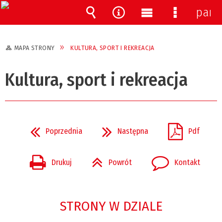
pane
Wyszukiwarka
Narzędzia
Menu
Menu
główne
szczegóło
MAPA STRONY
KULTURA, SPORT I REKREACJA
Kultura, sport i rekreacja
Poprzednia
Następna
Pdf
Drukuj
Powrót
Kontakt
STRONY W DZIALE