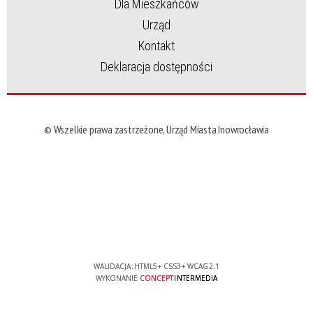
Dla Mieszkańców
Urząd
Kontakt
Deklaracja dostępności
© Wszelkie prawa zastrzeżone, Urząd Miasta Inowrocławia
WALIDACJA:
HTML5
+
CSS3
+
WCAG 2.1
WYKONANIE
CONCEPT
INTERMEDIA