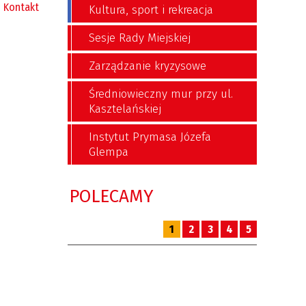
Kontakt
Kultura, sport i rekreacja
Sesje Rady Miejskiej
Zarządzanie kryzysowe
Średniowieczny mur przy ul.
Kasztelańskiej
Instytut Prymasa Józefa
Glempa
POLECAMY
1
2
3
4
5