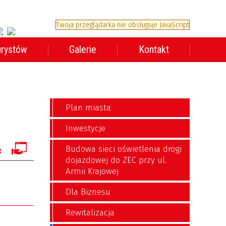
Twoja przeglądarka nie obsługuje JavaScript
urystów
Galerie
Kontakt
Plan miasta
Inwestycje
Budowa sieci oświetlenia drogi
dojazdowej do ZEC przy ul.
Armii Krajowej
Dla Biznesu
Rewitalizacja